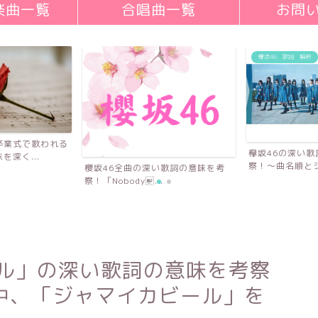
楽曲一覧
合唱曲一覧
お問
欅坂46 歌詞 解釈
卒業式で歌われる
欅坂46の深い
深く...
察！〜曲名順とシ
櫻坂46全曲の深い歌詞の意味を考
察！「Nobody...
ール」の深い歌詞の意味を考察
中、「ジャマイカビール」を