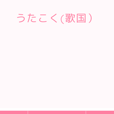
うたこく(歌国）