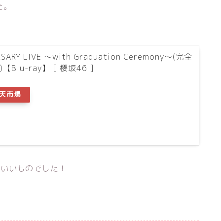
た。
RSARY LIVE ～with Graduation Ceremony～(完全
【Blu-ray】 [ 櫻坂46 ]
天市場
好いいものでした！