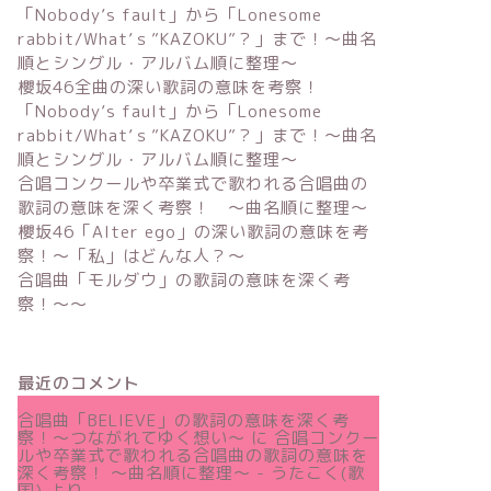
「Nobody’s fault」から「Lonesome
rabbit/What’ｓ”KAZOKU”？」まで！〜曲名
順とシングル・アルバム順に整理～
櫻坂46全曲の深い歌詞の意味を考察！
「Nobody’s fault」から「Lonesome
rabbit/What’ｓ”KAZOKU”？」まで！〜曲名
順とシングル・アルバム順に整理～
合唱コンクールや卒業式で歌われる合唱曲の
歌詞の意味を深く考察！ 〜曲名順に整理〜
櫻坂46「Alter ego」の深い歌詞の意味を考
察！〜「私」はどんな人？～
合唱曲「モルダウ」の歌詞の意味を深く考
察！〜〜
最近のコメント
合唱曲「BELIEVE」の歌詞の意味を深く考
察！〜つながれてゆく想い〜
に
合唱コンクー
ルや卒業式で歌われる合唱曲の歌詞の意味を
深く考察！ 〜曲名順に整理〜 - うたこく(歌
国)
より