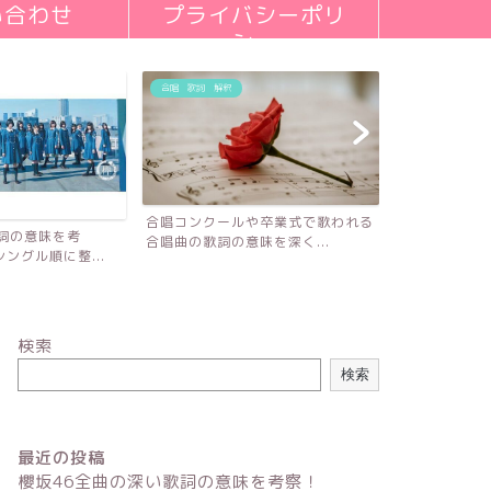
い合わせ
プライバシーポリ
シー
合唱 歌詞 解釈
合唱コンクールや卒業式で歌われる
歌詞の意味を考
合唱曲の歌詞の意味を深く...
ングル順に整...
検索
検索
最近の投稿
櫻坂46全曲の深い歌詞の意味を考察！