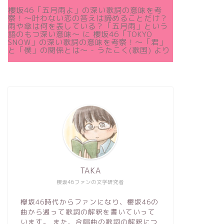
櫻坂46「五月雨よ」の深い歌詞の意味を考
察！〜叶わない恋の答えは諦めることだけ？
雨や傘は何を表している？「五月雨」という
語のもつ深い意味～
に
櫻坂46「TOKYO
SNOW」の深い歌詞の意味を考察！〜「君」
と「僕」の関係とは～ - うたこく(歌国)
より
TAKA
櫻坂46ファンの文学研究者
欅坂46時代からファンになり、櫻坂46の
曲から遡って歌詞の解釈を書いていって
います。 また、合唱曲の歌詞の解釈につ