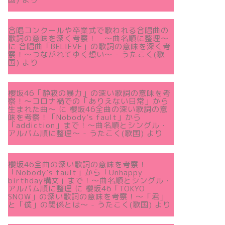
合唱コンクールや卒業式で歌われる合唱曲の
歌詞の意味を深く考察！ 〜曲名順に整理〜
に
合唱曲「BELIEVE」の歌詞の意味を深く考
察！〜つながれてゆく想い〜 - うたこく(歌
国)
より
櫻坂46「静寂の暴力」の深い歌詞の意味を考
察！〜コロナ禍での「ありえない日常」から
生まれた曲～
に
櫻坂46全曲の深い歌詞の意
味を考察！「Nobody’s fault」から
「addiction」まで！〜曲名順とシングル・
アルバム順に整理～ - うたこく(歌国)
より
櫻坂46全曲の深い歌詞の意味を考察！
「Nobody’s fault」から「Unhappy
birthday構文」まで！〜曲名順とシングル・
アルバム順に整理
に
櫻坂46「TOKYO
SNOW」の深い歌詞の意味を考察！〜「君」
と「僕」の関係とは～ - うたこく(歌国)
より