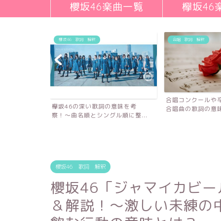
櫻坂46楽曲一覧
欅坂46
欅坂46 歌詞 解釈
合唱 歌詞 解釈
合唱コンクールや
欅坂46の深い歌詞の意味を考
合唱曲の歌詞の意味を
察！〜曲名順とシングル順に整...
詞の意味を考
櫻坂46 歌詞 解釈
櫻坂46「ジャマイカビ
＆解説！～激しい未練の