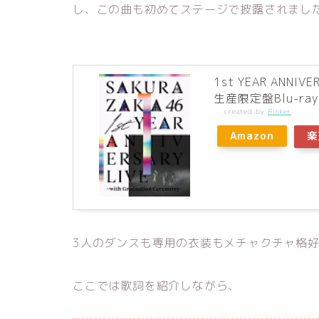
し、この曲も初めてステージで披露されまし
1st YEAR ANNIVE
生産限定盤Blu-ray)
created by
Rinker
Amazon
楽
3人のダンスも専用の衣装もメチャクチャ格
ここでは歌詞を紹介しながら、