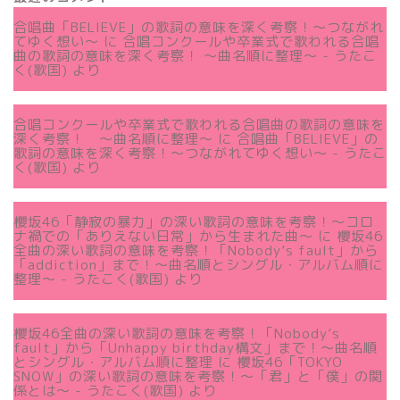
合唱曲「BELIEVE」の歌詞の意味を深く考察！〜つながれ
てゆく想い〜
に
合唱コンクールや卒業式で歌われる合唱
曲の歌詞の意味を深く考察！ 〜曲名順に整理〜 - うたこ
く(歌国)
より
合唱コンクールや卒業式で歌われる合唱曲の歌詞の意味を
深く考察！ 〜曲名順に整理〜
に
合唱曲「BELIEVE」の
歌詞の意味を深く考察！〜つながれてゆく想い〜 - うたこ
く(歌国)
より
櫻坂46「静寂の暴力」の深い歌詞の意味を考察！〜コロ
ナ禍での「ありえない日常」から生まれた曲～
に
櫻坂46
全曲の深い歌詞の意味を考察！「Nobody’s fault」から
「addiction」まで！〜曲名順とシングル・アルバム順に
整理～ - うたこく(歌国)
より
櫻坂46全曲の深い歌詞の意味を考察！「Nobody’s
fault」から「Unhappy birthday構文」まで！〜曲名順
とシングル・アルバム順に整理
に
櫻坂46「TOKYO
SNOW」の深い歌詞の意味を考察！〜「君」と「僕」の関
係とは～ - うたこく(歌国)
より