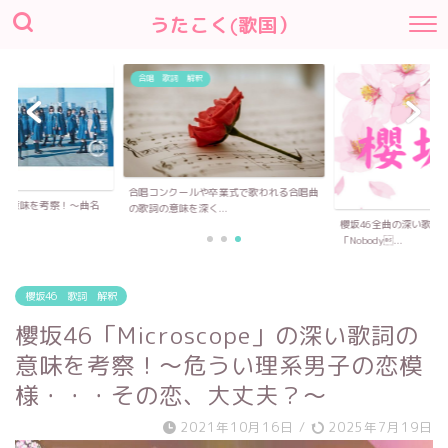
うたこく(歌国）
釈
合唱 歌詞 解釈
合唱コンクールや卒業式で歌われる合唱曲
詞の意味を考察！〜曲名
の歌詞の意味を深く...
..
櫻坂46全曲の深い歌詞
「Nobody...
櫻坂46 歌詞 解釈
櫻坂46「Microscope」の深い歌詞の
意味を考察！〜危うい理系男子の恋模
様・・・その恋、大丈夫？〜
2021年10月16日
/
2025年7月19日