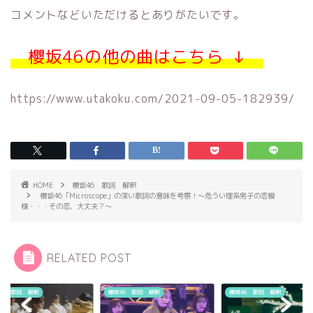
コメントなどいただけるとありがたいです。
櫻坂46の他の曲はこちら ↓
https://www.utakoku.com/2021-09-05-182939/
HOME
櫻坂46 歌詞 解釈
櫻坂46「Microscope」の深い歌詞の意味を考察！〜危うい理系男子の恋模
様・・・その恋、大丈夫？〜
RELATED POST
46 歌詞 解釈
櫻坂46 歌詞 解釈
櫻坂46 歌詞 解釈