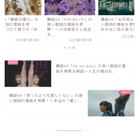
坂46「静寂の暴力」の
櫻坂46「行かないで」の
櫻坂46「五月雨よ」
い歌詞の意味を考
深い歌詞の意味を考
い歌詞の意味を考察
！〜コロナ禍での「あ
察！〜小池美波さん見送
叶わない恋の答えは諦.
.
る...
2022年2月
2025年5月15日
2025年5月10日
櫻坂46「On my way」の深い歌詞の意
味を考察＆解説～人生の視点を...
櫻坂46「思ったよりも寂しくない」の深
い歌詞の意味を考察！〜本当の「愛」...