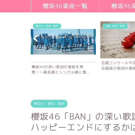
櫻坂46楽曲一覧
欅坂46
欅坂46 歌詞 解釈
合唱 歌詞 解釈
合唱コンクールや
欅坂46の深い歌詞の意味を考
合唱曲の歌詞の意味を
察！〜曲名順とシングル順に整...
詞の意味を考
櫻坂46 歌詞 解釈
櫻坂46「BAN」の深い
ハッピーエンドにするか