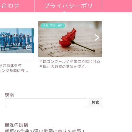
い合わせ
プライバシーポリ
シー
合唱 歌詞 解釈
合唱コンクールや卒業式で歌われる
歌詞の意味を考
合唱曲の歌詞の意味を深く...
ングル順に整...
検索
検索
最近の投稿
櫻坂46全曲の深い歌詞の意味を考察！