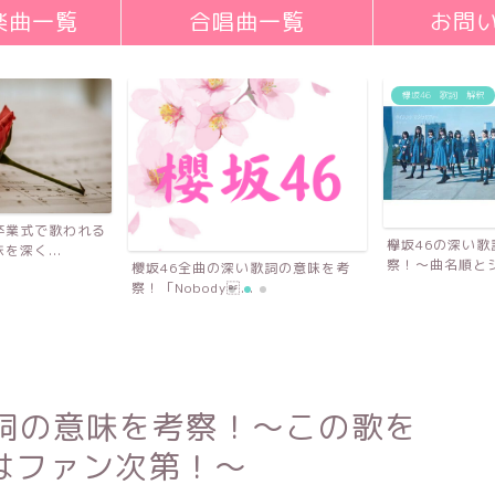
楽曲一覧
合唱曲一覧
お問
欅坂46 歌詞 解釈
卒業式で歌われる
欅坂46の深い
深く...
察！〜曲名順とシ
櫻坂46全曲の深い歌詞の意味を考
察！「Nobody...
歌詞の意味を考察！〜この歌を
はファン次第！〜