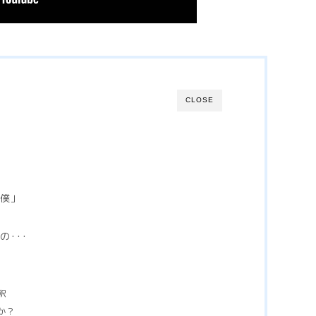
CLOSE
「僕」
･･･
釈
か？