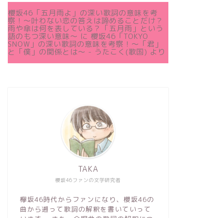
櫻坂46「五月雨よ」の深い歌詞の意味を考
察！〜叶わない恋の答えは諦めることだけ？
雨や傘は何を表している？「五月雨」という
語のもつ深い意味～
に
櫻坂46「TOKYO
SNOW」の深い歌詞の意味を考察！〜「君」
と「僕」の関係とは～ - うたこく(歌国)
より
TAKA
櫻坂46ファンの文学研究者
欅坂46時代からファンになり、櫻坂46の
曲から遡って歌詞の解釈を書いていって