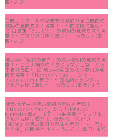
国)
より
合唱コンクールや卒業式で歌われる合唱曲の
歌詞の意味を深く考察！ 〜曲名順に整理〜
に
合唱曲「BELIEVE」の歌詞の意味を深く考
察！〜つながれてゆく想い〜 - うたこく(歌
国)
より
櫻坂46「静寂の暴力」の深い歌詞の意味を考
察！〜コロナ禍での「ありえない日常」から
生まれた曲～
に
櫻坂46全曲の深い歌詞の意
味を考察！「Nobody’s fault」から
「addiction」まで！〜曲名順とシングル・
アルバム順に整理～ - うたこく(歌国)
より
櫻坂46全曲の深い歌詞の意味を考察！
「Nobody’s fault」から「Unhappy
birthday構文」まで！〜曲名順とシングル・
アルバム順に整理
に
櫻坂46「TOKYO
SNOW」の深い歌詞の意味を考察！〜「君」
と「僕」の関係とは～ - うたこく(歌国)
より