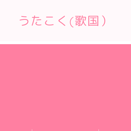
うたこく(歌国）