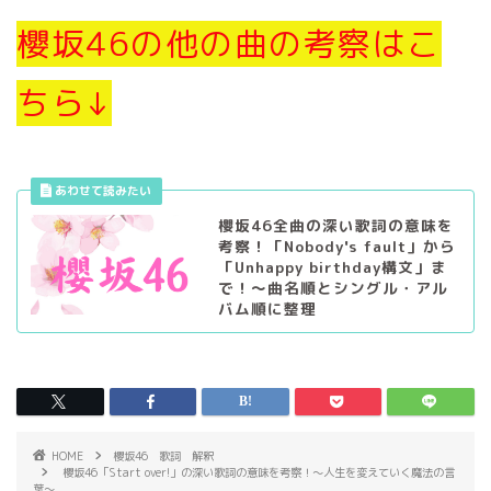
櫻坂46の他の曲の考察はこ
ちら↓
櫻坂46全曲の深い歌詞の意味を
考察！「Nobody's fault」から
「Unhappy birthday構文」ま
で！〜曲名順とシングル・アル
バム順に整理
HOME
櫻坂46 歌詞 解釈
櫻坂46「Start over!」の深い歌詞の意味を考察！〜人生を変えていく魔法の言
葉～