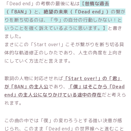
「Dead end」の考察の最後に私は
【
怠惰な過去
（「BAN」）
と、
絶望の未来（「Dead end」）
の繋が
りを断ち切るのは、「今」の自分の行動しかない！と
いうことを強く訴えているように思います。】
と書き
ました。
まさにこの「Start over!」こそが繋がりを断ち切る具
体的な軌道修正のしかたであり、人生の角度を上向き
にしていく方法だと言えます。
歌詞の人物に対応させれば
「Start over!」の「君」
が「BAN」の主人公
であり、
「僕」はそこから「Dead
end」の主人公になりかけている途中の存在
だと考えら
れます。
この曲の中では「僕」の変わろうとする強い決意が感
じられ、このまま「Dead end」の世界線へと進むこと