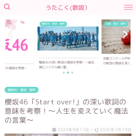
うたこく(歌国）
釈
合唱 歌詞 解釈
合唱コンクールや卒業式で歌われる合唱曲
詞の意味を考察！〜曲名
の歌詞の意味を深く...
..
櫻坂46全曲の深い歌詞
「Nobody...
櫻坂46 歌詞 解釈
櫻坂46「Start over!」の深い歌詞の
意味を考察！〜人生を変えていく魔法
の言葉～
2023年8月17日
/
2025年7月19日