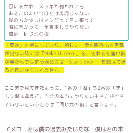
風に吹かれ メッキが剥がれても
あそこのあいつほどは馬鹿じゃない
僕の方が少しはマシだって言い張って
君に向かって 全否定してやりたい
結局 同じ穴の狢
「安定」を手にしており、新しい一歩を踏み出す勇気
が出ない時には「Make it zero!」を、それでも言い訳
が浮かんでしまう場合には「Start over!」を唱えてみ
ると良いかもしれません。
ここまで見てきたように、1番の「君」も2番の「僕」
も立場は違えど、自分の本当にやりたい生き方ができ
ていないという点では「同じ穴の狢」と言えます。
Cメロ 君は僕の過去みたいだな 僕は君の未