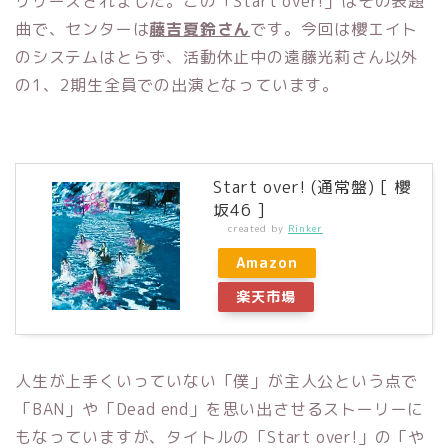
リリースされました。この「Start over!」はその表題
曲で、センターは
藤吉夏鈴さん
です。今回は櫻エイト
のシステムはとらず、活動休止中の遠藤光莉さん以外
の1、2期生全員での出演となっています。
Start over! (通常盤) [ 櫻
坂46 ]
created by
Rinker
Amazon
楽天市場
人生が上手くいっていない「僕」が主人公という点で
「BAN」や「Dead end」を思い出させるストーリーに
もなっていますが、タイトルの「Start over!」の「や