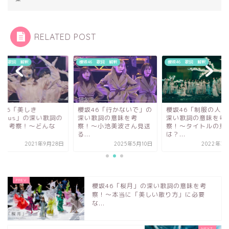
RELATED POST
46 歌詞 解釈
櫻坂46 歌詞 解釈
櫻坂46 歌詞 解釈
坂46「行かないで」の
櫻坂46「制服の人魚」の
櫻坂46「美しき
い歌詞の意味を考
深い歌詞の意味を考
Nervous」の深い歌
！〜小池美波さん見送
察！〜タイトルの意味
意味を考察！～どん
.
は？...
状...
2025年5月10日
2022年3月30日
2021年9
櫻坂46「桜月」の深い歌詞の意味を考
察！〜本当に「美しい散り方」に必要
な...