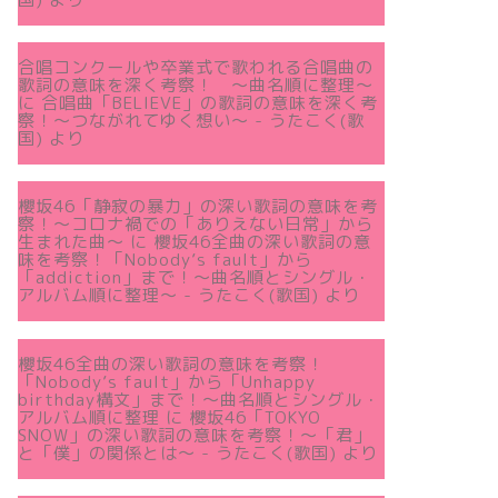
合唱コンクールや卒業式で歌われる合唱曲の
歌詞の意味を深く考察！ 〜曲名順に整理〜
に
合唱曲「BELIEVE」の歌詞の意味を深く考
察！〜つながれてゆく想い〜 - うたこく(歌
国)
より
櫻坂46「静寂の暴力」の深い歌詞の意味を考
察！〜コロナ禍での「ありえない日常」から
生まれた曲～
に
櫻坂46全曲の深い歌詞の意
味を考察！「Nobody’s fault」から
「addiction」まで！〜曲名順とシングル・
アルバム順に整理～ - うたこく(歌国)
より
櫻坂46全曲の深い歌詞の意味を考察！
「Nobody’s fault」から「Unhappy
birthday構文」まで！〜曲名順とシングル・
アルバム順に整理
に
櫻坂46「TOKYO
SNOW」の深い歌詞の意味を考察！〜「君」
と「僕」の関係とは～ - うたこく(歌国)
より