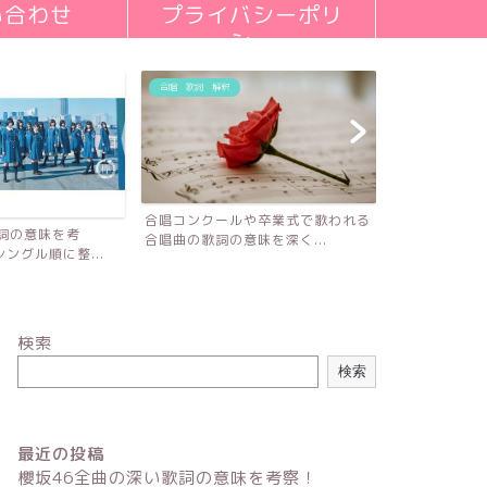
い合わせ
プライバシーポリ
シー
合唱 歌詞 解釈
合唱コンクールや卒業式で歌われる
歌詞の意味を考
合唱曲の歌詞の意味を深く...
ングル順に整...
検索
検索
最近の投稿
櫻坂46全曲の深い歌詞の意味を考察！