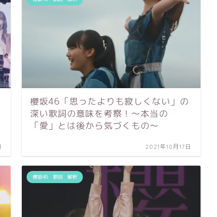
櫻坂46「思ったよりも寂しくない」の
深い歌詞の意味を考察！〜本当の
「愛」とは後から気づくもの〜
日
2021年10月17日
櫻坂46 歌詞 解釈