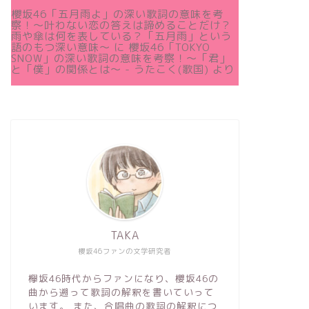
櫻坂46「五月雨よ」の深い歌詞の意味を考
察！〜叶わない恋の答えは諦めることだけ？
雨や傘は何を表している？「五月雨」という
語のもつ深い意味～
に
櫻坂46「TOKYO
SNOW」の深い歌詞の意味を考察！〜「君」
と「僕」の関係とは～ - うたこく(歌国)
より
TAKA
櫻坂46ファンの文学研究者
欅坂46時代からファンになり、櫻坂46の
曲から遡って歌詞の解釈を書いていって
います。 また、合唱曲の歌詞の解釈につ