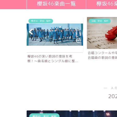
櫻坂46楽曲一覧
欅坂46
欅坂46 歌詞 解釈
合唱 歌詞 解釈
合唱コンクールや
欅坂46の深い歌詞の意味を考
合唱曲の歌詞の意味を
察！〜曲名順とシングル順に整...
詞の意味を考
― A
20
櫻坂46 歌詞 解釈