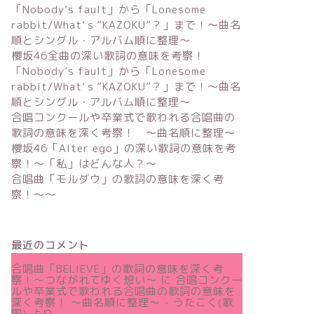
「Nobody’s fault」から「Lonesome
rabbit/What’ｓ”KAZOKU”？」まで！〜曲名
順とシングル・アルバム順に整理～
櫻坂46全曲の深い歌詞の意味を考察！
「Nobody’s fault」から「Lonesome
rabbit/What’ｓ”KAZOKU”？」まで！〜曲名
順とシングル・アルバム順に整理～
合唱コンクールや卒業式で歌われる合唱曲の
歌詞の意味を深く考察！ 〜曲名順に整理〜
櫻坂46「Alter ego」の深い歌詞の意味を考
察！〜「私」はどんな人？～
合唱曲「モルダウ」の歌詞の意味を深く考
察！〜〜
最近のコメント
合唱曲「BELIEVE」の歌詞の意味を深く考
察！〜つながれてゆく想い〜
に
合唱コンクー
ルや卒業式で歌われる合唱曲の歌詞の意味を
深く考察！ 〜曲名順に整理〜 - うたこく(歌
国)
より