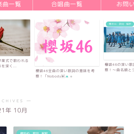
楽曲一覧
合唱曲一覧
お問
欅坂46 歌詞 解釈
卒業式で歌われる
欅坂46の深い
深く...
察！〜曲名順とシ
櫻坂46全曲の深い歌詞の意味を考
察！「Nobody...
RCHIVES ―
21年 10月
櫻坂46 歌詞 解釈