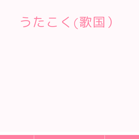
うたこく(歌国）