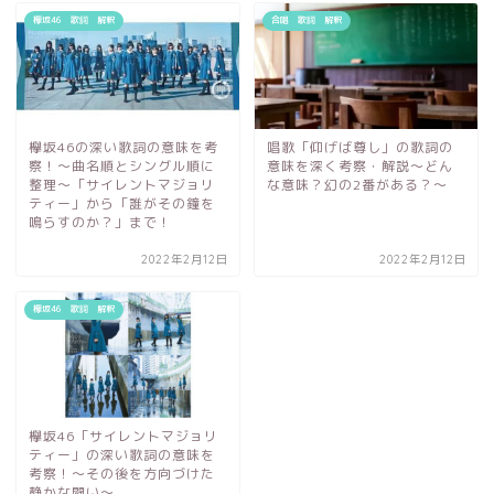
欅坂46 歌詞 解釈
合唱 歌詞 解釈
欅坂46の深い歌詞の意味を考
唱歌「仰げば尊し」の歌詞の
察！〜曲名順とシングル順に
意味を深く考察・解説〜どん
整理～「サイレントマジョリ
な意味？幻の2番がある？～
ティー」から「誰がその鐘を
鳴らすのか？」まで！
2022年2月12日
2022年2月12日
欅坂46 歌詞 解釈
欅坂46「サイレントマジョリ
ティー」の深い歌詞の意味を
考察！～その後を方向づけた
静かな闘い～