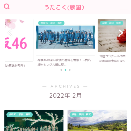
うたこく(歌国）
欅坂46 歌詞 解釈
合唱 歌詞 解釈
合唱コンクールや卒業
欅坂46の深い歌詞の意味を考察！〜曲名
の歌詞の意味を深く...
順とシングル順に整...
い歌詞の意味を考察！
― ARCHIVES ―
2022年 2月
櫻坂46 歌詞 解釈
合唱 歌詞 解釈