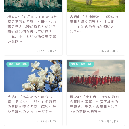
櫻坂46「五月雨よ」の深い歌
合唱曲「大地讃頌」の歌詞の
詞の意味を考察！〜叶わない
意味を深く考察！〜「大地」
恋の答えは諦めることだけ？
「土」に込められた想いと
雨や傘は何を表している？
は？〜
「五月雨」という語のもつ深
い意味～
2022年2月23日
2022年2月12日
合唱 歌詞 解釈
櫻坂46 歌詞 解釈
合唱曲「あなたへ～旅立ちに
櫻坂46「流れ弾」の深い歌詞
寄せるメッセージ～」の歌詞
の意味を考察！〜現代社会の
の意味を深く考察・解説〜誰
問題点。ラストの意味とは？
から誰へのメッセージ？～
MVの意味も考察～
2022年2月12日
2022年2月12日