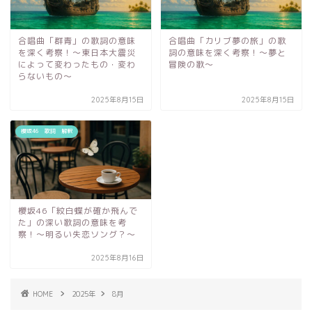
合唱曲「群青」の歌詞の意味
合唱曲「カリブ夢の旅」の歌
を深く考察！〜東日本大震災
詞の意味を深く考察！〜夢と
によって変わったもの・変わ
冒険の歌〜
らないもの〜
2025年8月15日
2025年8月15日
櫻坂46 歌詞 解釈
櫻坂46「紋白蝶が確か飛んで
た」の深い歌詞の意味を考
察！〜明るい失恋ソング？～
2025年8月16日
HOME
2025年
8月