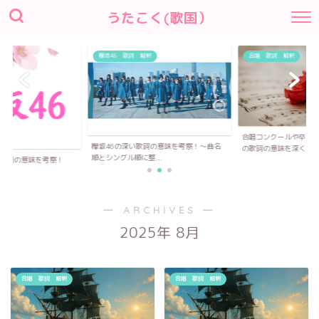
うたこく(歌国）
欅坂46 歌詞 解釈
合唱 歌詞 解釈
合唱コンクールや卒業
欅坂46の深い歌詞の意味を考察！〜曲名
の歌詞の意味を深く...
順とシングル順に整...
い歌詞の意味を考察！
― ARCHIVES ―
2025年 8月
合唱 歌詞 解釈
合唱 歌詞 解釈