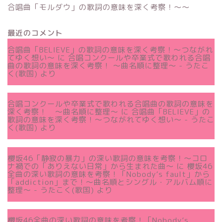
合唱曲「モルダウ」の歌詞の意味を深く考察！〜〜
最近のコメント
合唱曲「BELIEVE」の歌詞の意味を深く考察！〜つながれ
てゆく想い〜
に
合唱コンクールや卒業式で歌われる合唱
曲の歌詞の意味を深く考察！ 〜曲名順に整理〜 - うたこ
く(歌国)
より
合唱コンクールや卒業式で歌われる合唱曲の歌詞の意味を
深く考察！ 〜曲名順に整理〜
に
合唱曲「BELIEVE」の
歌詞の意味を深く考察！〜つながれてゆく想い〜 - うたこ
く(歌国)
より
櫻坂46「静寂の暴力」の深い歌詞の意味を考察！〜コロ
ナ禍での「ありえない日常」から生まれた曲～
に
櫻坂46
全曲の深い歌詞の意味を考察！「Nobody’s fault」から
「addiction」まで！〜曲名順とシングル・アルバム順に
整理～ - うたこく(歌国)
より
櫻坂46全曲の深い歌詞の意味を考察！「Nobody’s