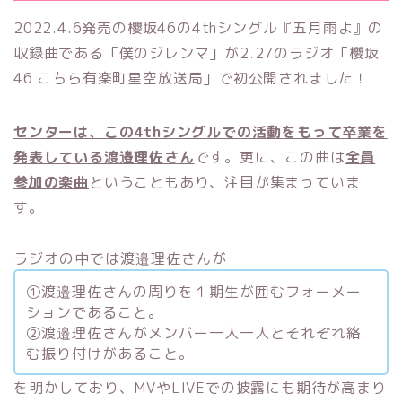
2022.4.6発売の櫻坂46の4thシングル『五月雨よ』の
収録曲である「僕のジレンマ」が2.27のラジオ「櫻坂
46 こちら有楽町星空放送局」で初公開されました！
センターは、この4thシングルでの活動をもって卒業を
発表している渡邉理佐さん
です。更に、この曲は
全員
参加の楽曲
ということもあり、注目が集まっていま
す。
ラジオの中では渡邉理佐さんが
①渡邉理佐さんの周りを１期生が囲むフォーメー
ションであること。
②渡邉理佐さんがメンバー一人一人とそれぞれ絡
む振り付けがあること。
を明かしており、MVやLIVEでの披露にも期待が高まり