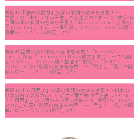
櫻坂46「静寂の暴力」の深い歌詞の意味を考察！〜コロ
ナ禍での「ありえない日常」から生まれた曲～
に
櫻坂46
全曲の深い歌詞の意味を考察！「Nobody’s fault」から
「addiction」まで！〜曲名順とシングル・アルバム順に
整理～ - うたこく(歌国)
より
櫻坂46全曲の深い歌詞の意味を考察！「Nobody’s
fault」から「Unhappy birthday構文」まで！〜曲名順
とシングル・アルバム順に整理
に
櫻坂46「TOKYO
SNOW」の深い歌詞の意味を考察！〜「君」と「僕」の関
係とは～ - うたこく(歌国)
より
櫻坂46「五月雨よ」の深い歌詞の意味を考察！〜叶わな
い恋の答えは諦めることだけ？雨や傘は何を表している？
「五月雨」という語のもつ深い意味～
に
櫻坂46「TOKYO
SNOW」の深い歌詞の意味を考察！〜「君」と「僕」の関
係とは～ - うたこく(歌国)
より