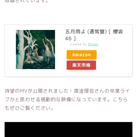
収録されています。
五月雨よ (通常盤) [ 櫻坂
46 ]
created by
Rinker
Amazon
楽天市場
待望のMVが公開されました！渡邉理佐さんの卒業ライ
ブかと思わせる感動的な映像になっています。こちら
もぜひご覧ください。