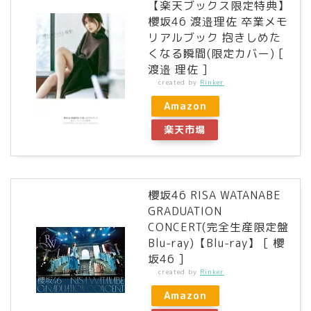
【楽天ブックス限定特典】
櫻坂46 渡邉理佐 卒業メモ
リアルブック 抱きしめた
くなる瞬間(限定カバー) [
渡邉 理佐 ]
created by
Rinker
Amazon
楽天市場
櫻坂46 RISA WATANABE
GRADUATION
CONCERT(完全生産限定盤
Blu-ray)【Blu-ray】 [ 櫻
坂46 ]
created by
Rinker
Amazon