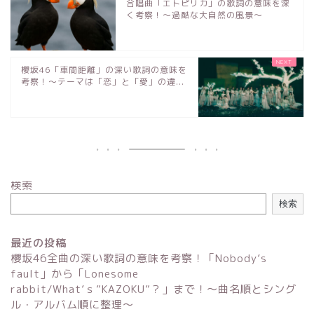
合唱曲「エトピリカ」の歌詞の意味を深
く考察！〜過酷な大自然の風景〜
櫻坂46「車間距離」の深い歌詞の意味を
考察！〜テーマは「恋」と「愛」の違...
検索
検索
最近の投稿
櫻坂46全曲の深い歌詞の意味を考察！「Nobody’s
fault」から「Lonesome
rabbit/What’ｓ”KAZOKU”？」まで！〜曲名順とシング
ル・アルバム順に整理～