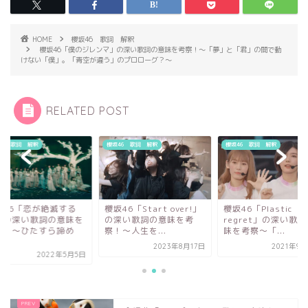
HOME
櫻坂46 歌詞 解釈
櫻坂46「僕のジレンマ」の深い歌詞の意味を考察！〜「夢」と「君」の間で動
けない「僕」。「青空が違う」のプロローグ？～
RELATED POST
46 歌詞 解釈
櫻坂46 歌詞 解釈
櫻坂46 歌詞 解釈
46「Start over!」
櫻坂46「Plastic
櫻坂46「恋が絶滅す
深い歌詞の意味を考
regret」の深い歌詞の意
日」の深い歌詞の意
〜人生を...
味を考察〜「...
考察！〜ひたすら諦
ず...
2023年8月17日
2021年9月20日
2022年5