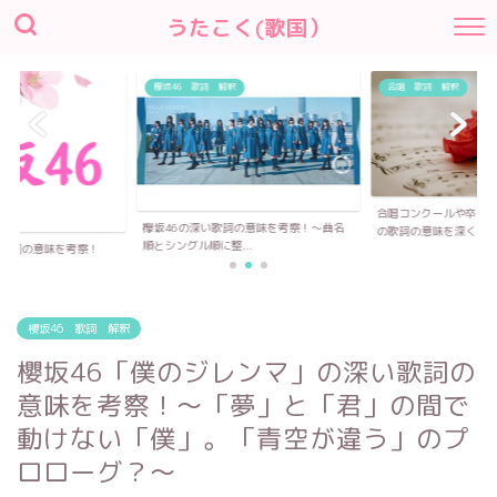
うたこく(歌国）
釈
合唱 歌詞 解釈
合唱コンクールや卒業式で歌われる合唱曲
詞の意味を考察！〜曲名
の歌詞の意味を深く...
..
櫻坂46全曲の深い歌詞
「Nobody...
櫻坂46 歌詞 解釈
櫻坂46「僕のジレンマ」の深い歌詞の
意味を考察！〜「夢」と「君」の間で
動けない「僕」。「青空が違う」のプ
ロローグ？～