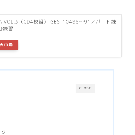
TA VOL.3（CD4枚組） GES-10488〜91／パート練
分練習
天市場
CLOSE
ック