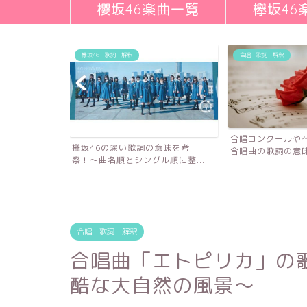
櫻坂46楽曲一覧
欅坂46
欅坂46 歌詞 解釈
合唱 歌詞 解釈
合唱コンクールや
欅坂46の深い歌詞の意味を考
合唱曲の歌詞の意味を
察！〜曲名順とシングル順に整...
詞の意味を考
合唱 歌詞 解釈
合唱曲「エトピリカ」の
酷な大自然の風景〜