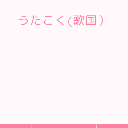
うたこく(歌国）