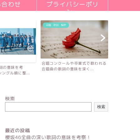
い合わせ
プライバシーポリ
シー
合唱 歌詞 解釈
合唱コンクールや卒業式で歌われる
歌詞の意味を考
合唱曲の歌詞の意味を深く...
ングル順に整...
検索
検索
最近の投稿
櫻坂46全曲の深い歌詞の意味を考察！