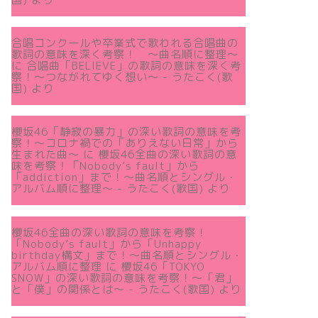
合唱コンクールや卒業式で歌われる合唱曲の
歌詞の意味を深く考察！ 〜曲名順に整理〜
に
合唱曲「BELIEVE」の歌詞の意味を深く考
察！〜つながれてゆく想い〜 - うたこく(歌
国)
より
櫻坂46「静寂の暴力」の深い歌詞の意味を考
察！〜コロナ禍での「ありえない日常」から
生まれた曲～
に
櫻坂46全曲の深い歌詞の意
味を考察！「Nobody’s fault」から
「addiction」まで！〜曲名順とシングル・
アルバム順に整理～ - うたこく(歌国)
より
櫻坂46全曲の深い歌詞の意味を考察！
「Nobody’s fault」から「Unhappy
birthday構文」まで！〜曲名順とシングル・
アルバム順に整理
に
櫻坂46「TOKYO
SNOW」の深い歌詞の意味を考察！〜「君」
と「僕」の関係とは～ - うたこく(歌国)
より