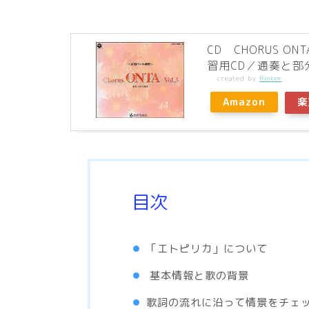
CD CHORUS ON
習用CD／通奏と部
created by
Rinker
Amazon
楽
目次
「エトピリカ」について
基本情報と歌の背景
歌詞の流れに沿って情景をチェ