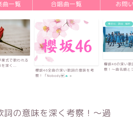
楽曲一覧
合唱曲一覧
お問
欅坂46 歌詞 解釈
卒業式で歌われる
欅坂46の深い
深く...
察！〜曲名順とシ
櫻坂46全曲の深い歌詞の意味を考
察！「Nobody...
歌詞の意味を深く考察！〜過