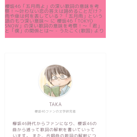
櫻坂46「五月雨よ」の深い歌詞の意味を考
察！〜叶わない恋の答えは諦めることだけ？
雨や傘は何を表している？「五月雨」という
語のもつ深い意味～
に
櫻坂46「TOKYO
SNOW」の深い歌詞の意味を考察！〜「君」
と「僕」の関係とは～ - うたこく(歌国)
より
TAKA
櫻坂46ファンの文学研究者
欅坂46時代からファンになり、櫻坂46の
曲から遡って歌詞の解釈を書いていって
います。 また、合唱曲の歌詞の解釈につ