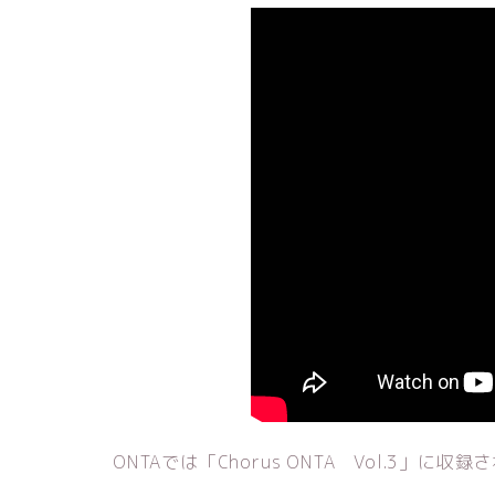
ONTAでは「Chorus ONTA Vol.3」に収