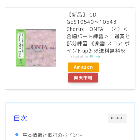
【新品】 CD
GES10540〜10543
Chorus ONTA （4）＜
合唱パート練習＞ 通奏と
部分練習 《楽譜 スコア ポ
イントup》※送料無料※
created by
Rinker
Amazon
楽天市場
目次
CLOSE
基本情報と歌詞のポイント