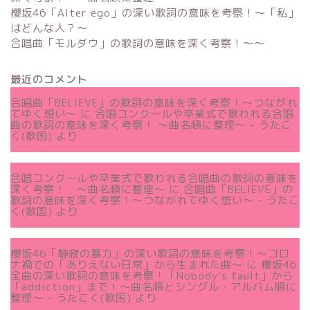
櫻坂46「Alter ego」の深い歌詞の意味を考察！〜「私」
はどんな人？～
合唱曲「モルダウ」の歌詞の意味を深く考察！〜〜
最近のコメント
合唱曲「BELIEVE」の歌詞の意味を深く考察！〜つながれ
てゆく想い〜
に
合唱コンクールや卒業式で歌われる合唱
曲の歌詞の意味を深く考察！ 〜曲名順に整理〜 - うたこ
く(歌国)
より
合唱コンクールや卒業式で歌われる合唱曲の歌詞の意味を
深く考察！ 〜曲名順に整理〜
に
合唱曲「BELIEVE」の
歌詞の意味を深く考察！〜つながれてゆく想い〜 - うたこ
く(歌国)
より
櫻坂46「静寂の暴力」の深い歌詞の意味を考察！〜コロ
ナ禍での「ありえない日常」から生まれた曲～
に
櫻坂46
全曲の深い歌詞の意味を考察！「Nobody’s fault」から
「addiction」まで！〜曲名順とシングル・アルバム順に
整理～ - うたこく(歌国)
より