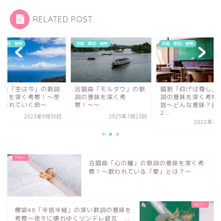
RELATED POST
 歌詞 解釈
合唱 歌詞 解釈
合唱 歌詞 解釈
唱曲「モルダウ」の歌
唱歌「仰げば尊し」の歌
合唱曲「空は今」の
の意味を深く考
詞の意味を深く考察・解
の意味を深く考察！
！〜〜
説〜どんな意味？幻の
け継がれていく命〜
2...
2025年7月23日
2023年9
2022年2月12日
合唱曲「心の瞳」の歌詞の意味を深く考
察！〜歌われている「愛」とは？〜
櫻坂46「半信半疑」の深い歌詞の意味を
考察〜徐々に壊れゆくツンデレ彼女 ...