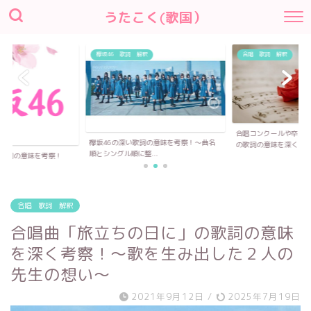
うたこく(歌国）
釈
合唱 歌詞 解釈
合唱コンクールや卒業式で歌われる合唱曲
詞の意味を考察！〜曲名
の歌詞の意味を深く...
..
櫻坂46全曲の深い歌詞
「Nobody...
合唱 歌詞 解釈
合唱曲「旅立ちの日に」の歌詞の意味
を深く考察！〜歌を生み出した２人の
先生の想い〜
2021年9月12日
/
2025年7月19日