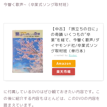
今響く歌声~（卒業式ソング取材班）
【中古】「旅立ちの日に」
の奇蹟 いくつもの“卒
業”を経て、今響く歌声/ダ
イヤモンド社/卒業式ソン
グ取材班（単行本）
created by
Rinker
Amazon
楽天市場
に付属しているDVDはぜひ観ておきたい内容です。こ
の後に紹介する内容もほとんどは、このDVDの内容を
踏まえています。