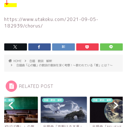
↓
https://www.utakoku.com/2021-09-05-
182939/chorus/
HOME
合唱 歌詞 解釈
合唱曲「心の瞳」の歌詞の意味を深く考察！〜歌われている「愛」とは？〜
RELATED POST
 歌詞 解釈
合唱 歌詞 解釈
合唱 歌詞 解釈
歌「仰げば尊し」の歌
合唱曲「空駆ける天馬」
合唱曲「BELIEVE」