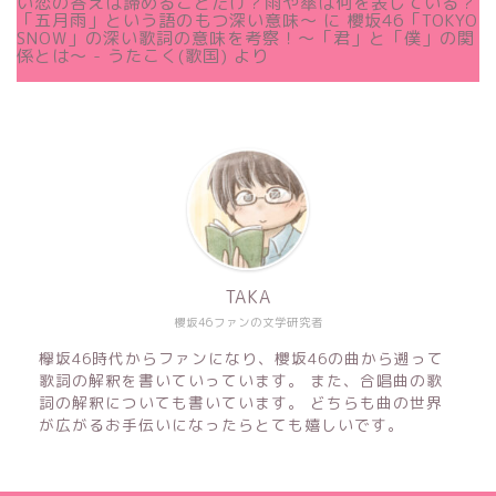
い恋の答えは諦めることだけ？雨や傘は何を表している？
「五月雨」という語のもつ深い意味～
に
櫻坂46「TOKYO
SNOW」の深い歌詞の意味を考察！〜「君」と「僕」の関
係とは～ - うたこく(歌国)
より
TAKA
櫻坂46ファンの文学研究者
欅坂46時代からファンになり、櫻坂46の曲から遡って
歌詞の解釈を書いていっています。 また、合唱曲の歌
詞の解釈についても書いています。 どちらも曲の世界
が広がるお手伝いになったらとても嬉しいです。