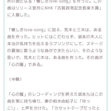
めの曲となる「懐しきlove-song」を作った。この
曲はリリース翌月にNHK「古賀政男記念音楽大賞」
に入賞した。
「懐しきlove-song」に加え、荒木と三木は、ある
曲を作った。ヒットにはこだわらず、坂本の夫人に
本当の気持ちを伝えるラブソングにして、ステージ
の最後に歌うような曲ができたらいい、そのような
思いで、荒木と三木は、ある曲を作った。その曲が
「心の瞳」である。
（中略）
「心の瞳」のレコーディングを終えた坂本九はこの
曲を家に持ち帰り、妻の柏木由紀子に「ゆっ
こ!」、と声をかけた。「カセットテープだったと