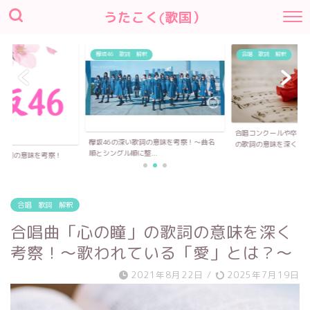
うたこく(歌国）
欅坂46 歌詞 解釈
合唱 歌詞 解釈
合唱コンクールや卒業式で歌われる合唱曲
欅坂46の深い歌詞の意味を考察！〜曲名
の歌詞の意味を深く...
順とシングル順に整...
合唱 歌詞 解釈
合唱曲「心の瞳」の歌詞の意味を深く
考察！〜歌われている「愛」とは？〜
2021年8月22日
/
2025年7月19日