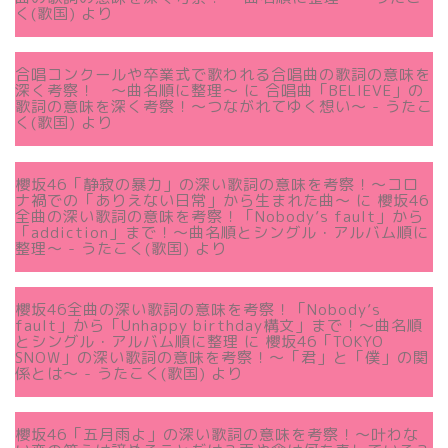
く(歌国)
より
合唱コンクールや卒業式で歌われる合唱曲の歌詞の意味を
深く考察！ 〜曲名順に整理〜
に
合唱曲「BELIEVE」の
歌詞の意味を深く考察！〜つながれてゆく想い〜 - うたこ
く(歌国)
より
櫻坂46「静寂の暴力」の深い歌詞の意味を考察！〜コロ
ナ禍での「ありえない日常」から生まれた曲～
に
櫻坂46
全曲の深い歌詞の意味を考察！「Nobody’s fault」から
「addiction」まで！〜曲名順とシングル・アルバム順に
整理～ - うたこく(歌国)
より
櫻坂46全曲の深い歌詞の意味を考察！「Nobody’s
fault」から「Unhappy birthday構文」まで！〜曲名順
とシングル・アルバム順に整理
に
櫻坂46「TOKYO
SNOW」の深い歌詞の意味を考察！〜「君」と「僕」の関
係とは～ - うたこく(歌国)
より
櫻坂46「五月雨よ」の深い歌詞の意味を考察！〜叶わな