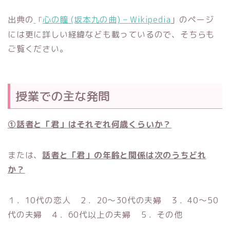
出典の
心の瞳 (坂本九の曲) – Wikipedia
」のページ
「
には更に詳しい経緯なども載っているので、そちらも
ご覧ください。
授業での主な発問
①話者と「君」はそれぞれ何歳くらいか？
または、
話者と「君」の年齢と関係は次のうちどれ
か？
１．10代の恋人 ２．20～30代の夫婦 ３．40～50
代の夫婦 ４．60代以上の夫婦 ５．その他