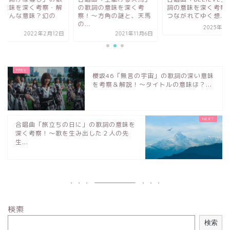
の意味を深く考察・解
の歌詞の意味を深く考
詞の意味を深く考察
〜どんな意味？幻の
察！〜方角の謎と、天馬
つながれてゆく想...
の...
2025年5
2022年2月12日
2021年11月6日
櫻坂46「無言の宇宙」の歌詞の深い意味
を考察＆解説！～タイトルの意味は？...
合唱曲「旅立ちの日に」の歌詞の意味を
深く考察！〜歌を生み出した２人の先
生...
検索
検索