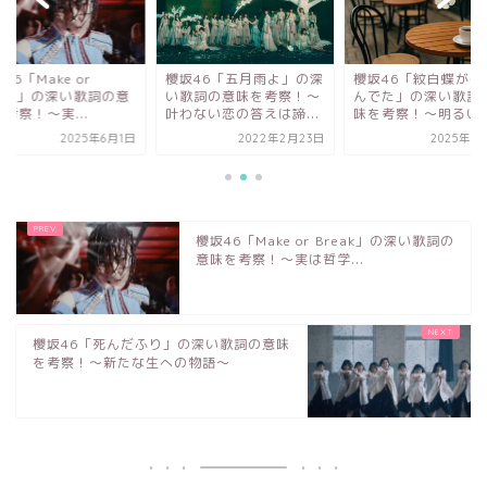
46「Make or
櫻坂46「五月雨よ」の深
櫻坂46「紋白蝶が確
reak」の深い歌詞の意
い歌詞の意味を考察！〜
んでた」の深い歌詞
考察！〜実...
叶わない恋の答えは諦...
味を考察！〜明るい失.
2025年6月1日
2022年2月23日
2025年8
櫻坂46「Make or Break」の深い歌詞の
意味を考察！〜実は哲学...
櫻坂46「死んだふり」の深い歌詞の意味
を考察！〜新たな生への物語～