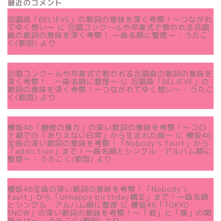
最近のコメント
合唱曲「BELIEVE」の歌詞の意味を深く考察！〜つながれ
てゆく想い〜
に
合唱コンクールや卒業式で歌われる合唱
曲の歌詞の意味を深く考察！ 〜曲名順に整理〜 - うたこ
く(歌国)
より
合唱コンクールや卒業式で歌われる合唱曲の歌詞の意味を
深く考察！ 〜曲名順に整理〜
に
合唱曲「BELIEVE」の
歌詞の意味を深く考察！〜つながれてゆく想い〜 - うたこ
く(歌国)
より
櫻坂46「静寂の暴力」の深い歌詞の意味を考察！〜コロ
ナ禍での「ありえない日常」から生まれた曲～
に
櫻坂46
全曲の深い歌詞の意味を考察！「Nobody’s fault」から
「addiction」まで！〜曲名順とシングル・アルバム順に
整理～ - うたこく(歌国)
より
櫻坂46全曲の深い歌詞の意味を考察！「Nobody’s
fault」から「Unhappy birthday構文」まで！〜曲名順
とシングル・アルバム順に整理
に
櫻坂46「TOKYO
SNOW」の深い歌詞の意味を考察！〜「君」と「僕」の関
係とは～ - うたこく(歌国)
より