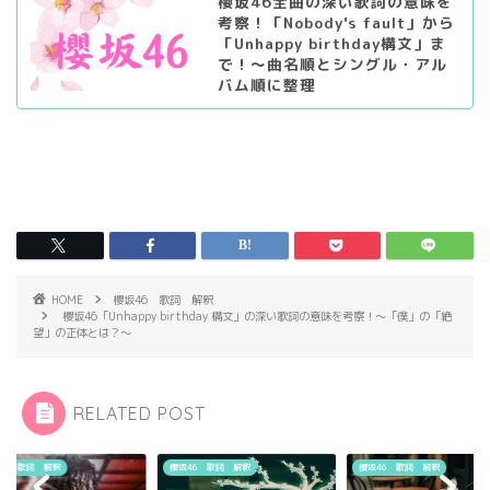
櫻坂46全曲の深い歌詞の意味を
考察！「Nobody's fault」から
「Unhappy birthday構文」ま
で！〜曲名順とシングル・アル
バム順に整理
HOME
櫻坂46 歌詞 解釈
櫻坂46「Unhappy birthday 構文」の深い歌詞の意味を考察！〜「僕」の「絶
望」の正体とは？～
RELATED POST
46 歌詞 解釈
櫻坂46 歌詞 解釈
櫻坂46 歌詞 解釈