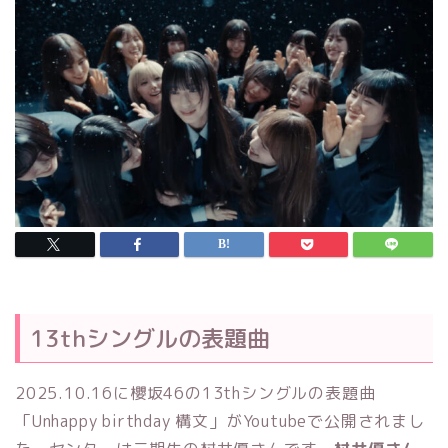
13thシングルの表題曲
2025.10.16に櫻坂46の13thシングルの表題曲
「Unhappy birthday 構文」がYoutubeで公開されまし