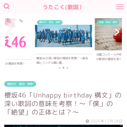
うたこく(歌国）
欅坂46 歌詞 解釈
合唱 歌詞 解釈
合唱コンクールや卒業
欅坂46の深い歌詞の意味を考察！〜曲名
の歌詞の意味を深く...
順とシングル順に整...
い歌詞の意味を考察！
櫻坂46 歌詞 解釈
櫻坂46「Unhappy birthday 構文」の
深い歌詞の意味を考察！〜「僕」の
「絶望」の正体とは？～
2025年12月28日