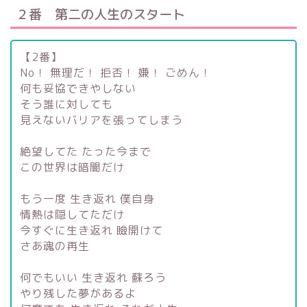
２番 第二の人生のスタート
【2番】
No！ 無理だ！ 拒否！ 嫌！ ごめん！
何も妥協できやしない
そう誰に対しても
見えないバリアを張ってしまう
絶望してた たった今まで
この世界は暗闇だけ
もう一度 生き返れ 僕自身
情熱は隠してただけ
今すぐに生き返れ 瞼開けて
さあ魂の再生
何でもいい 生き返れ 蘇ろう
やり残した夢があるよ