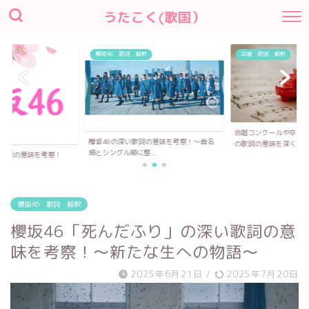
うたこく(歌国）
欅坂46 歌詞 解釈
合唱 歌詞 解釈
合唱コンクールや卒業
欅坂46の深い歌詞の意味を考察！〜曲名
の歌詞の意味を深く...
順とシングル順に整...
い歌詞の意味を考察！
櫻坂46 歌詞 解釈
櫻坂46「死んだふり」の深い歌詞の意
味を考察！〜新たな生への物語～
2025年6月21日
/
2025年7月20日