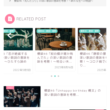
櫻坂46「死んだふり」の深い歌詞の意味を考察！〜新たな生への物語～
RELATED POST
46 歌詞 解釈
櫻坂46 歌詞 解釈
櫻坂46 歌詞 解釈
坂46「恋が絶滅する
櫻坂46「紋白蝶が確か飛
櫻坂46「静寂の暴力
」の深い歌詞の意味を
んでた」の深い歌詞の意
深い歌詞の意味を考
察！〜ひたすら諦め
味を考察！〜明るい失...
察！〜コロナ禍での
.
り...
2025年8月16日
2022年5月5日
2025年5
櫻坂46「Unhappy birthday 構文」の
深い歌詞の意味を考察...