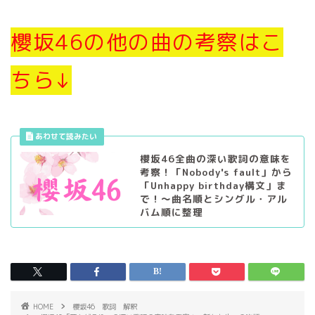
櫻坂46の他の曲の考察はこ
ちら↓
櫻坂46全曲の深い歌詞の意味を
考察！「Nobody's fault」から
「Unhappy birthday構文」ま
で！〜曲名順とシングル・アル
バム順に整理
HOME
櫻坂46 歌詞 解釈