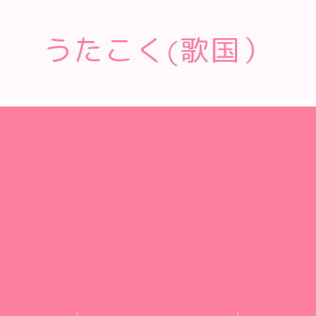
うたこく(歌国）