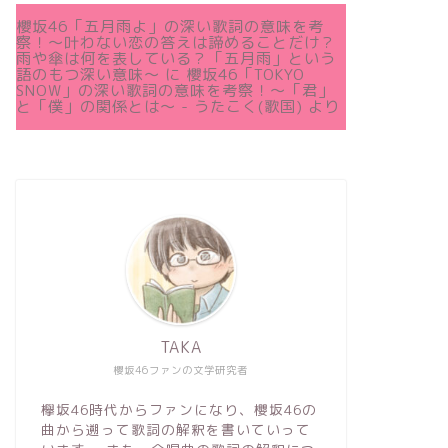
櫻坂46「五月雨よ」の深い歌詞の意味を考
察！〜叶わない恋の答えは諦めることだけ？
雨や傘は何を表している？「五月雨」という
語のもつ深い意味～
に
櫻坂46「TOKYO
SNOW」の深い歌詞の意味を考察！〜「君」
と「僕」の関係とは～ - うたこく(歌国)
より
TAKA
櫻坂46ファンの文学研究者
欅坂46時代からファンになり、櫻坂46の
曲から遡って歌詞の解釈を書いていって