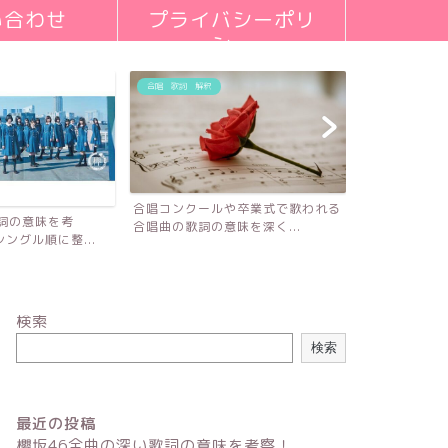
い合わせ
プライバシーポリ
シー
合唱 歌詞 解釈
合唱コンクールや卒業式で歌われる
歌詞の意味を考
合唱曲の歌詞の意味を深く...
ングル順に整...
検索
検索
最近の投稿
櫻坂46全曲の深い歌詞の意味を考察！