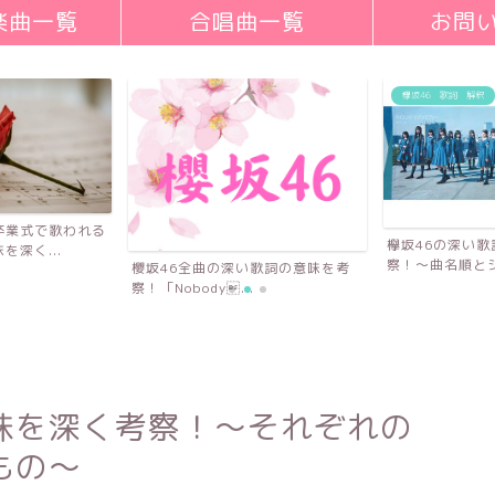
楽曲一覧
合唱曲一覧
お問
欅坂46 歌詞 解釈
卒業式で歌われる
欅坂46の深い
深く...
察！〜曲名順とシ
櫻坂46全曲の深い歌詞の意味を考
察！「Nobody...
味を深く考察！〜それぞれの
もの〜