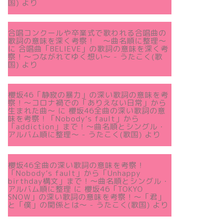
国)
より
合唱コンクールや卒業式で歌われる合唱曲の
歌詞の意味を深く考察！ 〜曲名順に整理〜
に
合唱曲「BELIEVE」の歌詞の意味を深く考
察！〜つながれてゆく想い〜 - うたこく(歌
国)
より
櫻坂46「静寂の暴力」の深い歌詞の意味を考
察！〜コロナ禍での「ありえない日常」から
生まれた曲～
に
櫻坂46全曲の深い歌詞の意
味を考察！「Nobody’s fault」から
「addiction」まで！〜曲名順とシングル・
アルバム順に整理～ - うたこく(歌国)
より
櫻坂46全曲の深い歌詞の意味を考察！
「Nobody’s fault」から「Unhappy
birthday構文」まで！〜曲名順とシングル・
アルバム順に整理
に
櫻坂46「TOKYO
SNOW」の深い歌詞の意味を考察！〜「君」
と「僕」の関係とは～ - うたこく(歌国)
より