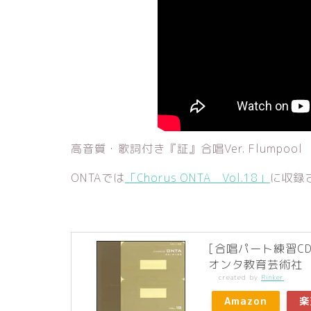
高音質・歌詞付き『証』合唱Ver. Flumpoo
ONTAでは
「Chorus ONTA Vol.18」
に収録
[合唱パート練習CD]
オンタ教育芸術社
created by
Rinker
Amazon
楽