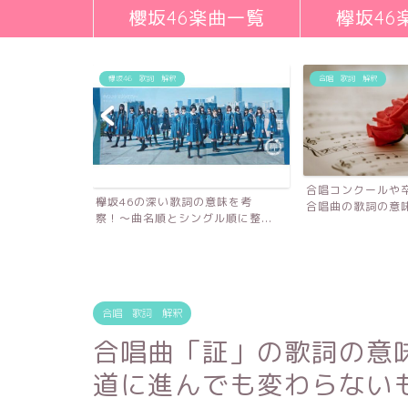
櫻坂46楽曲一覧
欅坂46
欅坂46 歌詞 解釈
合唱 歌詞 解釈
合唱コンクールや
欅坂46の深い歌詞の意味を考
合唱曲の歌詞の意味を
察！〜曲名順とシングル順に整...
詞の意味を考
合唱 歌詞 解釈
合唱曲「証」の歌詞の意
道に進んでも変わらない