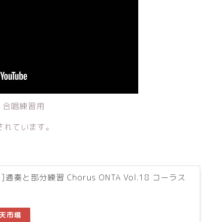
l 合唱練習用
されています。
通奏と部分練習 Chorus ONTA Vol.18 コーラス
天市場