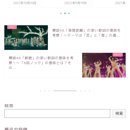
2021年10月10日
2022年9月19日
2021年9
櫻坂46「車間距離」の深い歌詞の意味を
考察！〜テーマは「恋」と「愛」の違...
櫻坂46「断絶」の深い歌詞の意味を考
察！〜「6回ノック」の意味とは？そ
の...
検索
検索
最近の投稿