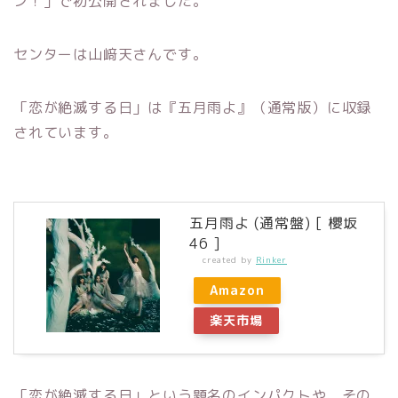
ン！」で初公開されました。
センターは山﨑天さんです。
「恋が絶滅する日」は『五月雨よ』（通常版）に収録
されています。
五月雨よ (通常盤) [ 櫻坂
46 ]
created by
Rinker
Amazon
楽天市場
「恋が絶滅する日」という題名のインパクトや、その