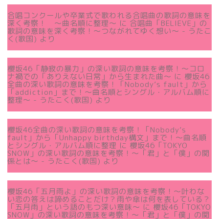
合唱コンクールや卒業式で歌われる合唱曲の歌詞の意味を
深く考察！ 〜曲名順に整理〜
に
合唱曲「BELIEVE」の
歌詞の意味を深く考察！〜つながれてゆく想い〜 - うたこ
く(歌国)
より
櫻坂46「静寂の暴力」の深い歌詞の意味を考察！〜コロ
ナ禍での「ありえない日常」から生まれた曲～
に
櫻坂46
全曲の深い歌詞の意味を考察！「Nobody’s fault」から
「addiction」まで！〜曲名順とシングル・アルバム順に
整理～ - うたこく(歌国)
より
櫻坂46全曲の深い歌詞の意味を考察！「Nobody’s
fault」から「Unhappy birthday構文」まで！〜曲名順
とシングル・アルバム順に整理
に
櫻坂46「TOKYO
SNOW」の深い歌詞の意味を考察！〜「君」と「僕」の関
係とは～ - うたこく(歌国)
より
櫻坂46「五月雨よ」の深い歌詞の意味を考察！〜叶わな
い恋の答えは諦めることだけ？雨や傘は何を表している？
「五月雨」という語のもつ深い意味～
に
櫻坂46「TOKYO
SNOW」の深い歌詞の意味を考察！〜「君」と「僕」の関