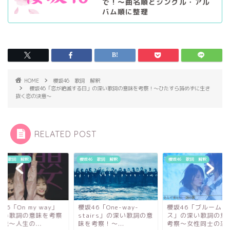
で！〜曲名順とシングル・アル
バム順に整理
HOME
櫻坂46 歌詞 解釈
櫻坂46「恋が絶滅する日」の深い歌詞の意味を考察！〜ひたすら諦めずに生き
抜く恋の決意～
RELATED POST
46 歌詞 解釈
櫻坂46 歌詞 解釈
櫻坂46 歌詞 解釈
46「On my way」
櫻坂46「One-way-
櫻坂46「ブルームー
深い歌詞の意味を考察
stairs」の深い歌詞の意
ス」の深い歌詞の意
説～人生の...
味を考察！〜...
考察〜女性同士の恋？.