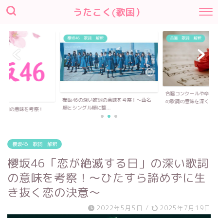
うたこく(歌国）
欅坂46 歌詞 解釈
合唱 歌詞 解釈
合唱コンクールや卒業
欅坂46の深い歌詞の意味を考察！〜曲名
の歌詞の意味を深く...
順とシングル順に整...
い歌詞の意味を考察！
櫻坂46 歌詞 解釈
櫻坂46「恋が絶滅する日」の深い歌詞
の意味を考察！〜ひたすら諦めずに生
き抜く恋の決意～
2022年5月5日
/
2025年7月19日