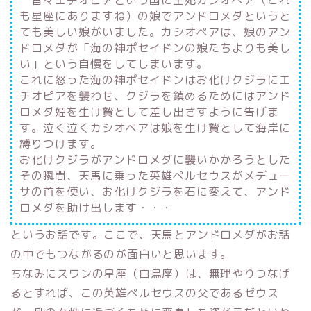
昔々エチオピアという国に王妃カシオペア（これ
も星座にありますね）の娘でアンドロメダというと
ても美しい娘がいました。カシオペアは、娘のアン
ドロメダが「海の神ポセイドンの娘たちよりも美し
い」という自慢をしてしまいます。
これに怒った海の神ポセイドンはお化けクジラにエ
チオピアを襲わせ、クジラを鎮めるためにはアンド
ロメダ姫を生け贄として差し出さすように告げま
す。泣く泣くカシオペアは娘を生け贄として海岸に
縛りつけます。
お化けクジラがアンドロメダに襲いかかろうとした
その瞬間、天馬に乗った英雄ペルセウスがメデュー
サの首を使い、お化けクジラを石に変えて、アンド
ロメダを助け出します・・・
というお話です。ここで、天馬とアンドロメダがお話
の中でもつながるのが面白いと思います。
ちなみにスワンの星座（白鳥座）は、無理やりつなげ
るとすれば、この英雄ペルセウスの父であるゼウス