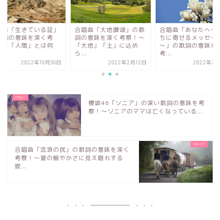
唱曲「生きている証」
合唱曲「大地讃頌」の歌
合唱曲「あなたへ～
歌詞の意味を深く考
詞の意味を深く考察！〜
ちに寄せるメッセー
！〜「人間」とは何
「大地」「土」に込め
～」の歌詞の意味を
...
ら...
考...
2022年10月30日
2022年2月12日
2022年2月
櫻坂46「ソニア」の深い歌詞の意味を考
察！～ソニアのママは亡くなっている...
合唱曲「流浪の民」の歌詞の意味を深く
考察！〜宴の賑やかさに見え隠れする
寂...