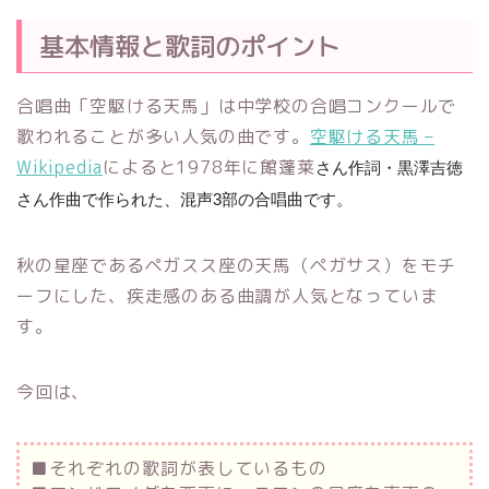
基本情報と歌詞のポイント
合唱曲「空駆ける天馬」は中学校の合唱コンクールで
歌われることが多い人気の曲です。
空駆ける天馬 –
Wikipedia
によると1978年に館蓬莱
さん作詞・黒澤吉徳
さん作曲
で作られた、混声3部の合唱曲です。
秋の星座であるペガスス座の天馬（ペガサス）をモチ
ーフにした、疾走感のある曲調が人気となっていま
す。
今回は、
■それぞれの歌詞が表しているもの