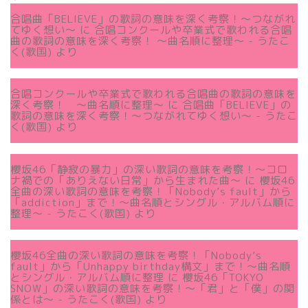
合唱曲「BELIEVE」の歌詞の意味を深く考察！〜つながれ
てゆく想い〜
に
合唱コンクールや卒業式で歌われる合唱
曲の歌詞の意味を深く考察！ 〜曲名順に整理〜 - うたこ
く(歌国)
より
合唱コンクールや卒業式で歌われる合唱曲の歌詞の意味を
深く考察！ 〜曲名順に整理〜
に
合唱曲「BELIEVE」の
歌詞の意味を深く考察！〜つながれてゆく想い〜 - うたこ
く(歌国)
より
櫻坂46「静寂の暴力」の深い歌詞の意味を考察！〜コロ
ナ禍での「ありえない日常」から生まれた曲～
に
櫻坂46
全曲の深い歌詞の意味を考察！「Nobody’s fault」から
「addiction」まで！〜曲名順とシングル・アルバム順に
整理～ - うたこく(歌国)
より
櫻坂46全曲の深い歌詞の意味を考察！「Nobody’s
fault」から「Unhappy birthday構文」まで！〜曲名順
とシングル・アルバム順に整理
に
櫻坂46「TOKYO
SNOW」の深い歌詞の意味を考察！〜「君」と「僕」の関
係とは～ - うたこく(歌国)
より