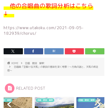
他の合唱曲の歌詞分析はこちら
↓
https://www.utakoku.com/2021-09-05-
182939/chorus/
HOME
合唱 歌詞 解釈
合唱曲「空駆ける天馬」の歌詞の意味を深く考察！〜方角の謎と、天馬の疾走
感〜
RELATED POST
 歌詞 解釈
合唱 歌詞 解釈
合唱 歌詞 解釈