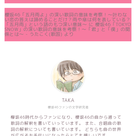
櫻坂46「五月雨よ」の深い歌詞の意味を考察！〜叶わな
い恋の答えは諦めることだけ？雨や傘は何を表している？
「五月雨」という語のもつ深い意味～
に
櫻坂46「TOKYO
SNOW」の深い歌詞の意味を考察！〜「君」と「僕」の関
係とは～ - うたこく(歌国)
より
TAKA
櫻坂46ファンの文学研究者
欅坂46時代からファンになり、櫻坂46の曲から遡って
歌詞の解釈を書いていっています。 また、合唱曲の歌
詞の解釈についても書いています。 どちらも曲の世界
が広がるお手伝いになったらとても嬉しいです。