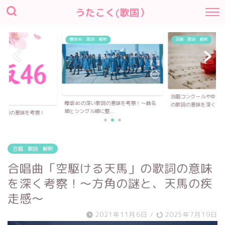
うたこく(歌国）
欅坂46 歌詞 解釈
合唱 歌詞 解釈
合唱コンクールや卒業
欅坂46の深い歌詞の意味を考察！〜曲名
の歌詞の意味を深く...
順とシングル順に整...
い歌詞の意味を考察！
合唱 歌詞 解釈
合唱曲「空駆ける天馬」の歌詞の意味
を深く考察！〜方角の謎と、天馬の疾
走感〜
2021年11月6日
/
2025年7月19日