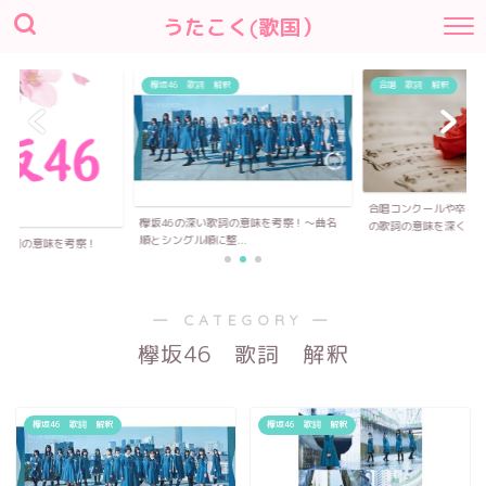
うたこく(歌国）
欅坂46 歌詞 解釈
合唱 歌詞 解釈
合唱コンクールや卒業式で歌われる合唱
欅坂46の深い歌詞の意味を考察！〜曲名
の歌詞の意味を深く...
順とシングル順に整...
察！
― CATEGORY ―
欅坂46 歌詞 解釈
欅坂46 歌詞 解釈
欅坂46 歌詞 解釈