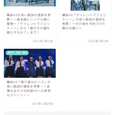
欅坂46の深い歌詞の意味を考
欅坂46「サイレントマジョリ
察！〜曲名順とシングル順に
ティー」の深い歌詞の意味を
整理～「サイレントマジョリ
考察！～その後を方向づけた
ティー」から「誰がその鐘を
静かな闘い～
鳴らすのか？」まで！
2022年2月12日
2022年2月12日
欅坂46 歌詞 解釈
欅坂46「乗り遅れたバス」の
深い歌詞の意味を考察！～長
濱ねるから日向坂46への数奇
なストーリー～
2021年12月25日