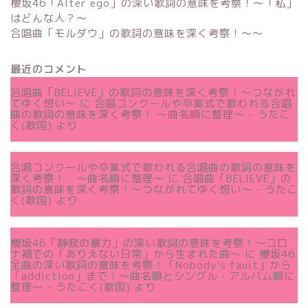
櫻坂46「Alter ego」の深い歌詞の意味を考察！〜「私」
はどんな人？～
合唱曲「モルダウ」の歌詞の意味を深く考察！〜〜
最近のコメント
合唱曲「BELIEVE」の歌詞の意味を深く考察！〜つながれ
てゆく想い〜
に
合唱コンクールや卒業式で歌われる合唱
曲の歌詞の意味を深く考察！ 〜曲名順に整理〜 - うたこ
く(歌国)
より
合唱コンクールや卒業式で歌われる合唱曲の歌詞の意味を
深く考察！ 〜曲名順に整理〜
に
合唱曲「BELIEVE」の
歌詞の意味を深く考察！〜つながれてゆく想い〜 - うたこ
く(歌国)
より
櫻坂46「静寂の暴力」の深い歌詞の意味を考察！〜コロ
ナ禍での「ありえない日常」から生まれた曲～
に
櫻坂46
全曲の深い歌詞の意味を考察！「Nobody’s fault」から
「addiction」まで！〜曲名順とシングル・アルバム順に
整理～ - うたこく(歌国)
より