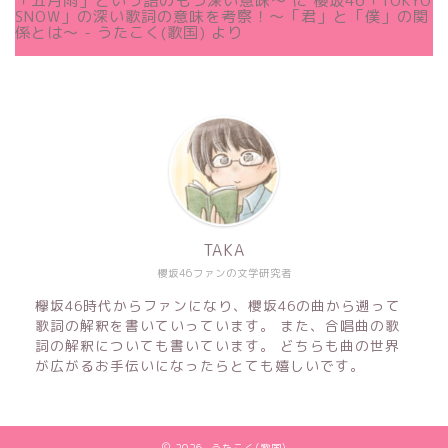
「五月雨」という語のもつ深い意味～
に
櫻坂46「TOKYO
SNOW」の深い歌詞の意味を考察！〜「君」と「僕」の関
係とは～ - うたこく(歌国)
より
TAKA
櫻坂46ファンの文学研究者
欅坂46時代からファンになり、櫻坂46の曲から遡って
歌詞の解釈を書いていっています。 また、合唱曲の歌
詞の解釈についても書いています。 どちらも曲の世界
が広がるお手伝いになったらとても嬉しいです。