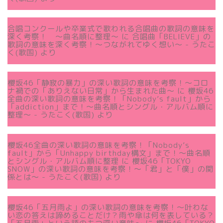
合唱コンクールや卒業式で歌われる合唱曲の歌詞の意味を
深く考察！ 〜曲名順に整理〜
に
合唱曲「BELIEVE」の
歌詞の意味を深く考察！〜つながれてゆく想い〜 - うたこ
く(歌国)
より
櫻坂46「静寂の暴力」の深い歌詞の意味を考察！〜コロ
ナ禍での「ありえない日常」から生まれた曲～
に
櫻坂46
全曲の深い歌詞の意味を考察！「Nobody’s fault」から
「addiction」まで！〜曲名順とシングル・アルバム順に
整理～ - うたこく(歌国)
より
櫻坂46全曲の深い歌詞の意味を考察！「Nobody’s
fault」から「Unhappy birthday構文」まで！〜曲名順
とシングル・アルバム順に整理
に
櫻坂46「TOKYO
SNOW」の深い歌詞の意味を考察！〜「君」と「僕」の関
係とは～ - うたこく(歌国)
より
櫻坂46「五月雨よ」の深い歌詞の意味を考察！〜叶わな
い恋の答えは諦めることだけ？雨や傘は何を表している？