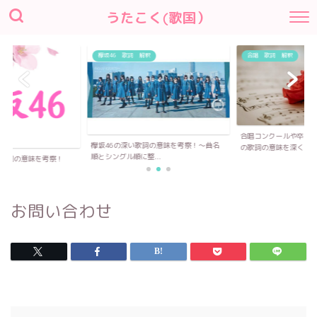
うたこく(歌国）
欅坂46 歌詞 解釈
合唱 歌詞 解釈
合唱コンクールや卒業
欅坂46の深い歌詞の意味を考察！〜曲名
の歌詞の意味を深く...
順とシングル順に整...
い歌詞の意味を考察！
お問い合わせ