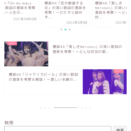
46「On my way」
櫻坂46「恋が絶滅する
櫻坂46「美しき
深い歌詞の意味を考察
日」の深い歌詞の意味を
Nervous」の深い歌
説～人生の...
考察！〜ひたすら諦め
意味を考察！～どん
ず...
状...
2021年10月10日
2022年5月5日
2021年9
櫻坂46「美しきNervous」の深い歌詞の
意味を考察！～どんな状況の歌...
櫻坂46「ジャマイカビール」の深い歌詞
の意味を考察＆解説！～激しい未練の...
検索
検索