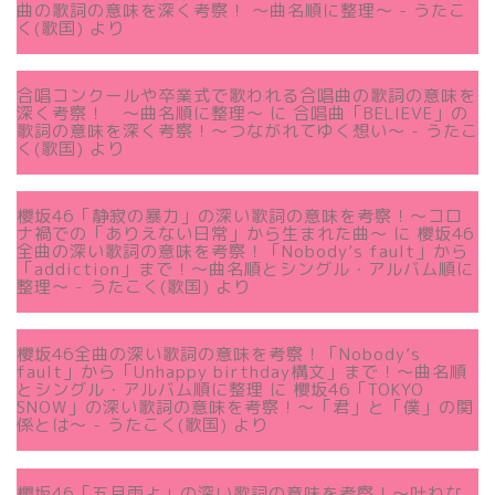
曲の歌詞の意味を深く考察！ 〜曲名順に整理〜 - うたこ
く(歌国)
より
合唱コンクールや卒業式で歌われる合唱曲の歌詞の意味を
深く考察！ 〜曲名順に整理〜
に
合唱曲「BELIEVE」の
歌詞の意味を深く考察！〜つながれてゆく想い〜 - うたこ
く(歌国)
より
櫻坂46「静寂の暴力」の深い歌詞の意味を考察！〜コロ
ナ禍での「ありえない日常」から生まれた曲～
に
櫻坂46
全曲の深い歌詞の意味を考察！「Nobody’s fault」から
「addiction」まで！〜曲名順とシングル・アルバム順に
整理～ - うたこく(歌国)
より
櫻坂46全曲の深い歌詞の意味を考察！「Nobody’s
fault」から「Unhappy birthday構文」まで！〜曲名順
とシングル・アルバム順に整理
に
櫻坂46「TOKYO
SNOW」の深い歌詞の意味を考察！〜「君」と「僕」の関
係とは～ - うたこく(歌国)
より
櫻坂46「五月雨よ」の深い歌詞の意味を考察！〜叶わな