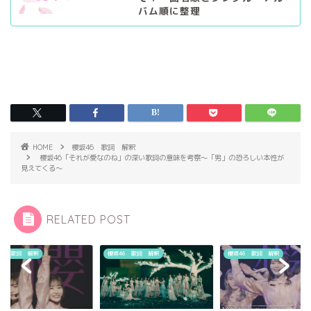
バム順に整理
HOME
櫻坂46 歌詞 解釈
櫻坂46「それが愛なのね」の深い歌詞の意味を考察〜「男」の恐ろしい本性が
見えてくる〜
RELATED POST
46 歌詞 解釈
櫻坂46 歌詞 解釈
櫻坂46 歌詞 解釈