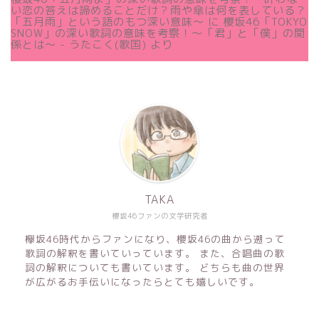
い恋の答えは諦めることだけ？雨や傘は何を表している？
「五月雨」という語のもつ深い意味～
に
櫻坂46「TOKYO
SNOW」の深い歌詞の意味を考察！〜「君」と「僕」の関
係とは～ - うたこく(歌国)
より
TAKA
櫻坂46ファンの文学研究者
欅坂46時代からファンになり、櫻坂46の曲から遡って
歌詞の解釈を書いていっています。 また、合唱曲の歌
詞の解釈についても書いています。 どちらも曲の世界
が広がるお手伝いになったらとても嬉しいです。