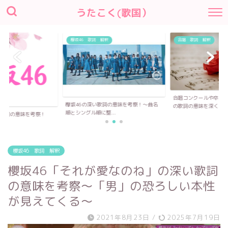
うたこく(歌国）
欅坂46 歌詞 解釈
合唱 歌詞 解釈
合唱コンクールや卒業
欅坂46の深い歌詞の意味を考察！〜曲名
の歌詞の意味を深く...
順とシングル順に整...
い歌詞の意味を考察！
櫻坂46 歌詞 解釈
櫻坂46「それが愛なのね」の深い歌詞
の意味を考察〜「男」の恐ろしい本性
が見えてくる〜
2021年8月23日
/
2025年7月19日